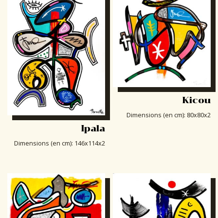
Kicou
Dimensions (en cm)
:
80x80x2
Ipala
Dimensions (en cm)
:
146x114x2