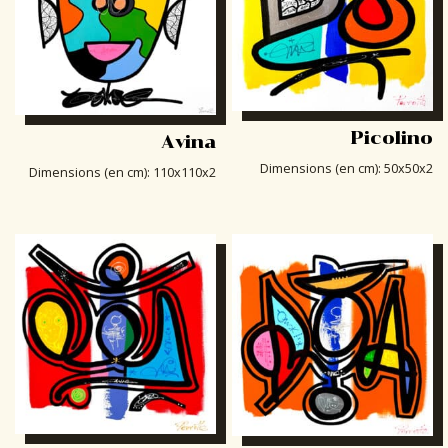
Picolino
Avina
Dimensions (en cm)
:
50x50x2
Dimensions (en cm)
:
110x110x2