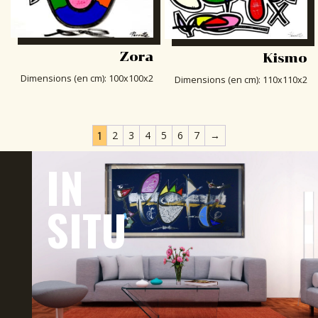
Zora
Kismo
Dimensions (en cm)
:
100x100x2
Dimensions (en cm)
:
110x110x2
1
2
3
4
5
6
7
→
IN
SITU