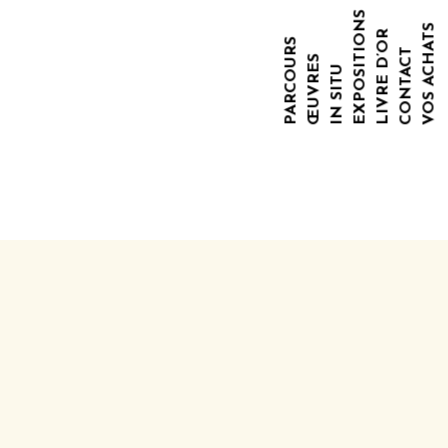
EXPOSITIONS
VOS ACHATS
LIVRE D’OR
PARCOURS
CONTACT
ŒUVRES
IN SITU