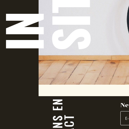
SITU
IN
Ne