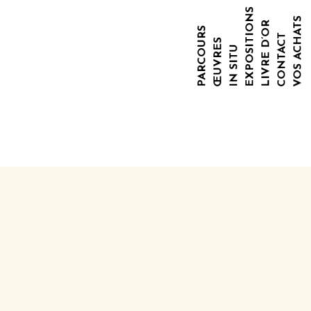
EXPOSITIONS
VOS ACHATS
LIVRE D’OR
PARCOURS
CONTACT
ŒUVRES
IN SITU