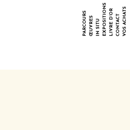
EXPOSITIONS
VOS ACHATS
LIVRE D’OR
PARCOURS
CONTACT
ŒUVRES
IN SITU