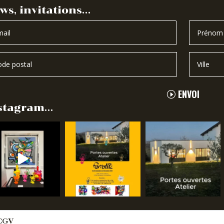
ws, invitations…
ENVOI
stagram…
CGV